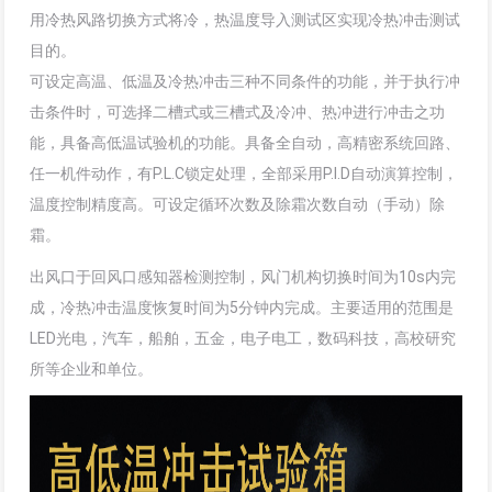
用冷热风路切换方式将冷，热温度导入测试区实现冷热冲击测试
目的。
可设定高温、低温及冷热冲击三种不同条件的功能，并于执行冲
击条件时，可选择二槽式或三槽式及冷冲、热冲进行冲击之功
能，具备高低温试验机的功能。具备全自动，高精密系统回路、
任一机件动作，有P.L.C锁定处理，全部采用P.I.D自动演算控制，
温度控制精度高。可设定循环次数及除霜次数自动（手动）除
霜。
出风口于回风口感知器检测控制，风门机构切换时间为10s内完
成，冷热冲击温度恢复时间为5分钟内完成。主要适用的范围是
LED光电，汽车，船舶，五金，电子电工，数码科技，高校研究
所等企业和单位。