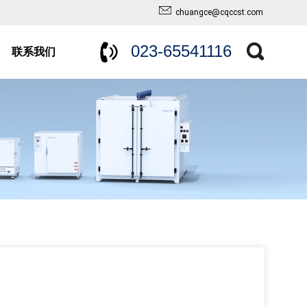
chuangce@cqccst.com
023-65541116
联系我们