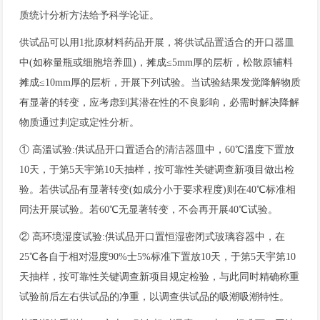
质统计分析方法给予科学论证。
供试品可以用1批原材料药品开展，将供试品置适合的开口器皿
中(如称量瓶或细胞培养皿)，摊成≤5mm厚的层析，松散原辅料
摊成≤10mm厚的层析，开展下列试验。当试验結果发觉降解物质
有显著的转变，应考虑到其潜在性的不良影响，必需时解决降解
物质通过判定或定性分析。
① 高溫试验:供试品开口置适合的清洁器皿中，60℃溫度下置放
10天，于第5天宇第10天抽样，按可靠性关键调查新项目做出检
验。若供试品有显著转变(如成分小于要求程度)则在40℃标准相
同法开展试验。若60℃无显著转变，不会再开展40℃试验。
② 高环境湿度试验:供试品开口置恒湿密闭式玻璃容器中，在
25℃各自于相对湿度90%士5%标准下置放10天，于第5天宇第10
天抽样，按可靠性关键调查新项目规定检验，与此同时精确称重
试验前后左右供试品的净重，以调查供试品的吸潮吸潮特性。