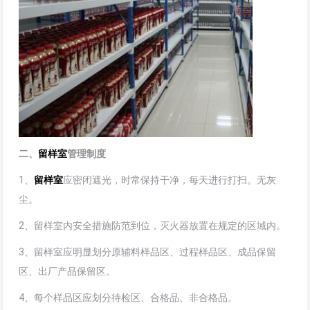
二、
留样室
管理制度
1、
留样室
应密闭遮光，时常保持干净，每天进行打扫。无灰
尘。
2、留样室内安全措施防范到位，灭火器放置在规定的区域内。
3、留样室应明显划分原辅料样品区、过程样品区、成品保留
区、出厂产品保留区。
4、每个样品区应划分待检区、合格品、非合格品。