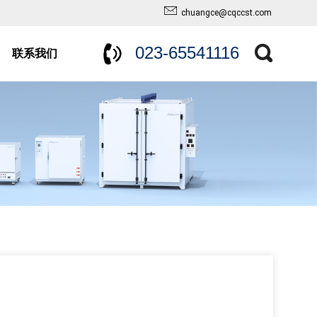
chuangce@cqccst.com
023-65541116
联系我们