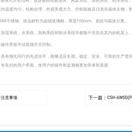
用整体式左右结构：该设备由试验室体、风道系统、加热系统，制冷系统
室内温度均匀，结构合理，外观美观大方。控制面板及仪表在箱体左侧，
304#不锈钢。保温材料为超细玻璃棉，厚度100mm。
系统与箱体分离。
部，加湿系统，水系统，加热系统和制冷系统等都集中安装在其内的机架上
仪表操作界面手动直接开关控制。
器件具有领先同行的先进水平，能够适应长期、稳定、安全、可靠的生产需
，有良好的用户界面，使用户的操作和监测都更加简单和直观
下一篇：
个注意事项
CSH-6WSD