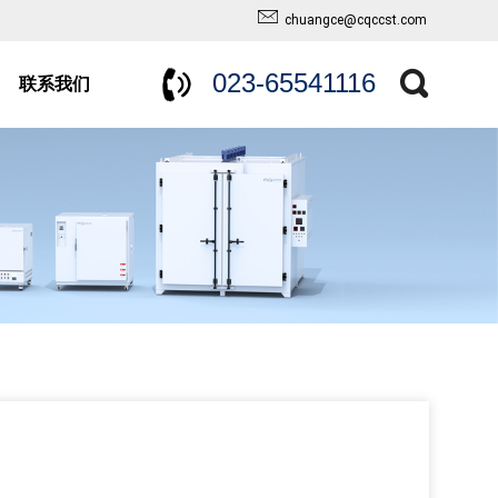
chuangce@cqccst.com
023-65541116
联系我们