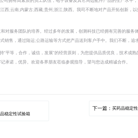
公司拥有高素质的员工队伍，电子设备及其它周边配件产品的生产水平，产品主
;湖北;江西;云南;内蒙古;西藏;贵州;浙江;陕西。我司不断地对产品开拓
立和对服务团队的培养。经过多年的发展，创测科技已经拥有完善的服务
的方式销售，通过陆运;公路运输等方式把产品送到客户手中。我们不断，
坚持“平等，合作，诚信，发展”的经营原则，为您提供品质优良，技术成熟
牢记承诺，优异。欢迎各界朋友莅临参观指导，望与您达成精诚合作。
下一篇：
买药品稳定
药品稳定性试验箱