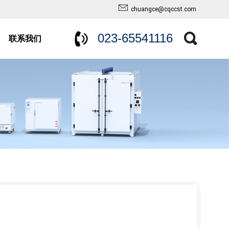
chuangce@cqccst.com
023-65541116
联系我们