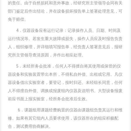
的责任。由于自然损耗和意外事故，经研究所主管领导会同有关
部门鉴定后作出结论，并在设备损坏报告单上签署处理意见，可
免于赔偿。
4．仪器设备应有运行记录：记录操作人员、日期、时间及
运行情况等。若发生重大故障或损失，操作人员应及时报告负责
人，组织修理，并详细填写报告单，经负责人签署意见后，报研
究所主管领导查清原因，并作出相应处理。
5．未经所务会批准，任何人不得擅自将其使用或保管的仪
器设备和实验装置带出本所，不得私自外借、出租或它用。凡仪
器设备借出实验室者，要登记，按时归还。未经组长同意，任何
人不得擅自外借、调换或报废组内仪器及说明书。大型设备报废
前应书面上报实验室，经所务会批准后生效。
6．课题组用课题经费购置的仪器由课题组负责其运行和维
修。如果有其它组内人员要求使用，该仪器所在的组应积极配
合，测试费用协商解决。